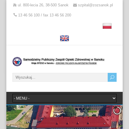
ul. 800-lecia 26, 38-500 Sanok
szpital@zozsanok.pl
13 46 56 100 / fax 13 46 56 200