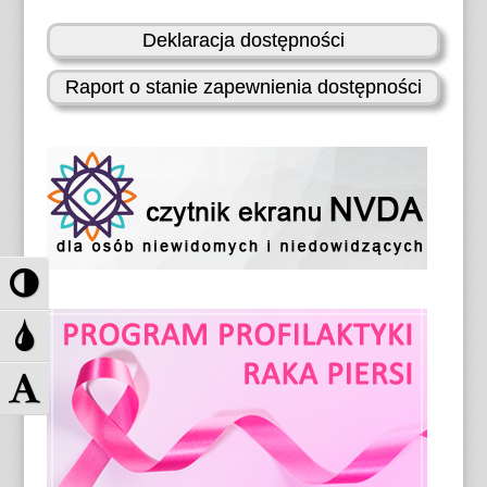
Deklaracja dostępności
Raport o stanie zapewnienia dostępności
P
r
z
P
e
r
ł
z
Z
ą
e
m
c
ł
i
z
ą
e