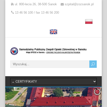
ul. 800-lecia 26, 38-500 Sanok
szpital@zozsanok.pl
13 46 56 100 / fax 13 46 56 200