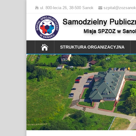
ul. 800-lecia 26, 38-500 Sanok
szpital@zozsanok
STRUKTURA ORGANIZACYJNA