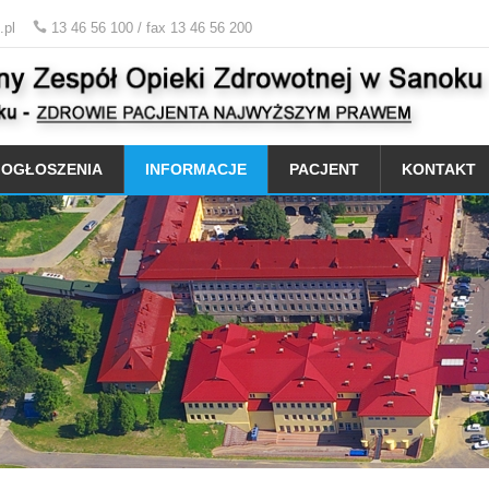
.pl
13 46 56 100 / fax 13 46 56 200
OGŁOSZENIA
INFORMACJE
PACJENT
KONTAKT