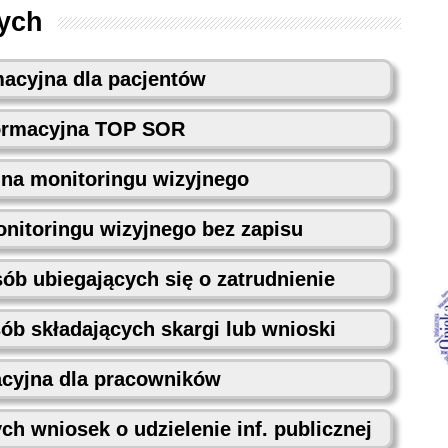
ych
macyjna dla pacjentów
formacyjna TOP SOR
jna monitoringu wizyjnego
nitoringu wizyjnego bez zapisu
sób ubiegających się o zatrudnienie
sób składających skargi lub wnioski
acyjna dla pracowników
ych wniosek o udzielenie inf. publicznej