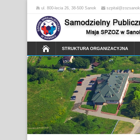
ul. 800-lecia 26, 38-500 Sanok
szpital@zozsanok
STRUKTURA ORGANIZACYJNA