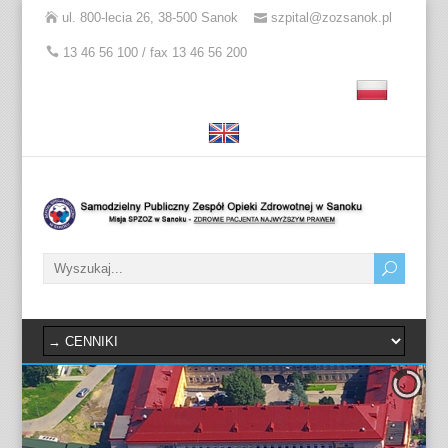
ul. 800-lecia 26, 38-500 Sanok
szpital@zozsanok.pl
13 46 56 100 / fax 13 46 56 200