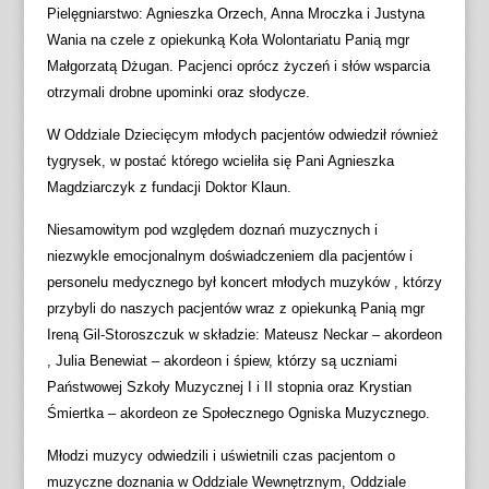
Pielęgniarstwo: Agnieszka Orzech, Anna Mroczka i Justyna
Wania na czele z opiekunką Koła Wolontariatu Panią mgr
Małgorzatą Dżugan. Pacjenci oprócz życzeń i słów wsparcia
otrzymali drobne upominki oraz słodycze.
W Oddziale Dziecięcym młodych pacjentów odwiedził również
tygrysek, w postać którego wcieliła się Pani Agnieszka
Magdziarczyk z fundacji Doktor Klaun.
Niesamowitym pod względem doznań muzycznych i
niezwykle emocjonalnym doświadczeniem dla pacjentów i
personelu medycznego był koncert młodych muzyków , którzy
przybyli do naszych pacjentów wraz z opiekunką Panią mgr
Ireną Gil-Storoszczuk w składzie: Mateusz Neckar – akordeon
, Julia Benewiat – akordeon i śpiew, którzy są uczniami
Państwowej Szkoły Muzycznej I i II stopnia oraz Krystian
Śmiertka – akordeon ze Społecznego Ogniska Muzycznego.
Młodzi muzycy odwiedzili i uświetnili czas pacjentom o
muzyczne doznania w Oddziale Wewnętrznym, Oddziale