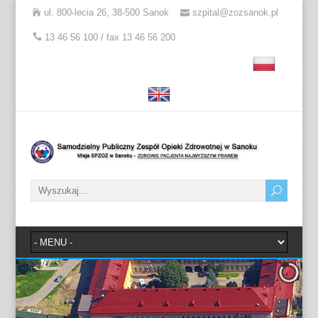
ul. 800-lecia 26, 38-500 Sanok
szpital@zozsanok.pl
13 46 56 100 / fax 13 46 56 200