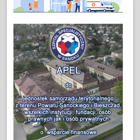
s
ś
o
t
c
n
i
e
k