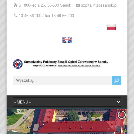
ul. 800-lecia 26, 38-500 Sanok
szpital@zozsanok.pl
13 46 56 100 / fax 13 46 56 200