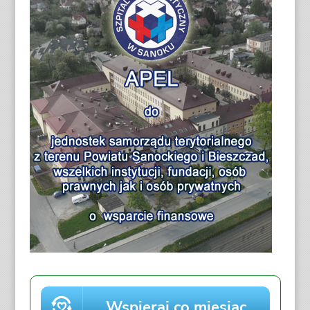
i
e
k