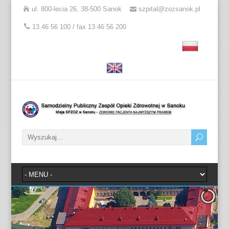
ul. 800-lecia 26, 38-500 Sanok
szpital@zozsanok.pl
13 46 56 100 / fax 13 46 56 200