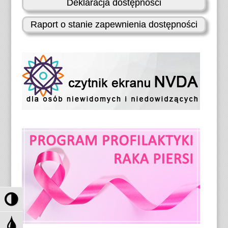
Deklaracja dostępności
Raport o stanie zapewnienia dostępności
P
r
z
P