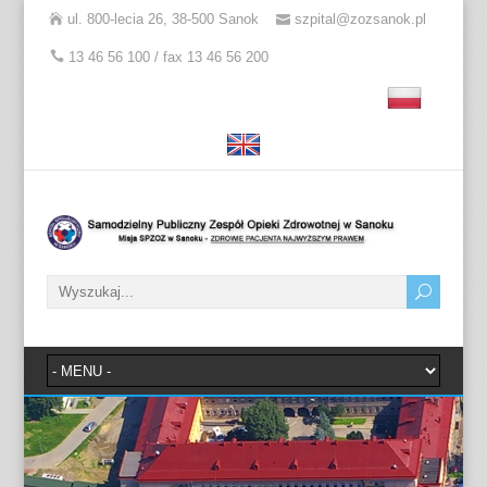
ul. 800-lecia 26, 38-500 Sanok
szpital@zozsanok.pl
13 46 56 100 / fax 13 46 56 200