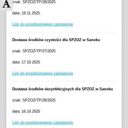
ł
z
Z
znak: SPZOZ/TP/28/2025
ą
e
m
data: 18.11.2025
c
ł
i
z
ą
e
Link do przedmiotowego zamówienia
w
c
ń
y
z
r
Dostawa środków czystości dla SPZOZ w Sanoku
s
s
o
o
k
z
znak: SPZOZ/TP/27/2025
k
a
m
i
l
i
data: 17.10.2025
k
ę
a
Link do przedmiotowego zamówienia
o
s
r
n
z
c
t
a
Dostawa środków dezynfekcyjnych dla SPZOZ w Sanoku
z
r
r
c
znak: SPZOZ/TP/28/2025
a
o
i
s
ś
o
data: 16.10.2025
t
c
n
Link do przedmiotowego zamówienia
i
e