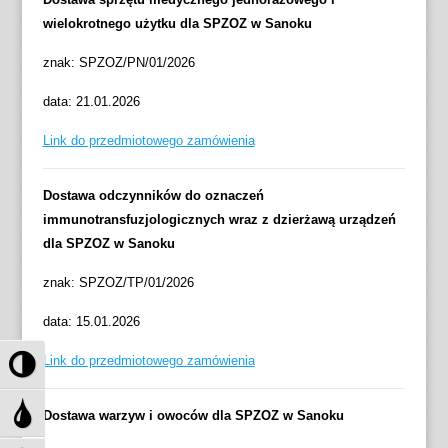
wielokrotnego użytku dla SPZOZ w Sanoku
znak: SPZOZ/PN/01/2026
data: 21.01.2026
Link do przedmiotowego zamówienia
Dostawa odczynników do oznaczeń
immunotransfuzjologicznych wraz z dzierżawą urządzeń
dla SPZOZ w Sanoku
znak: SPZOZ/TP/01/2026
data: 15.01.2026
P
Link do przedmiotowego zamówienia
r
z
P
Dostawa warzyw i owoców dla SPZOZ w Sanoku
e
r