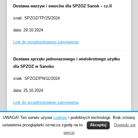
Dostawa warzyw i owoców dla SPZOZ Sanok – cz.II
znak: SPZOZ/TP/25/2024
data: 29.10.2024
Link do przedmiotowego zamówienia
Dostawa sprzętu jednorazowego i wielokrotnego użytku
dla SPZOZ w Sanoku
znak: SPZOZ/PN/11/2024
data: 25.10.2024
Link do przedmiotowego zamówienia
UWAGA! Ten serwis używa
cookies
i podobnych technologii. Brak zmiany
Dostawa ręczników do dozowników oraz proszków do
ustawienia przeglądarki oznacza zgodę na to.
Akceptuj
Dowiedz się
prania oraz opakowań gastronomicznych dla SPZOZ w
więcej
Sanoku