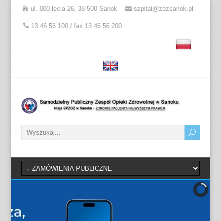
ul. 800-lecia 26, 38-500 Sanok
szpital@zozsanok.pl
13 46 56 100 / fax 13 46 56 200