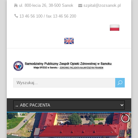
ul. 800-lecia 26, 38-500 Sanok
szpital@zozsanok.pl
13 46 56 100 / fax 13 46 56 200