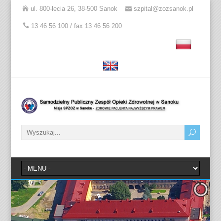
ul. 800-lecia 26, 38-500 Sanok
szpital@zozsanok.pl
13 46 56 100 / fax 13 46 56 200