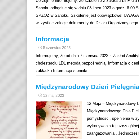
Uprzejmie informujemy, że szkolenie z zakresu BHP dla
Sanoku odbędzie się w dniu 03 lipca 2023 o godz. 8.00 
SPZOZ w Sanoku. Szkolenie jest obowiązkowe! UWAGA! 
wszystkie zaległe dokumenty do Działu Organizacyjnego 
Informacja
5 czerwiec 2023
Informujemy, że od dnia 7 czerwca 2023 r. Zakład Anal
cholesterolu LDL metodą bezpośrednią. Informacja o ceni
zakładka Informacje /cenniki.
Międzynarodowy Dzień Pielęgnia
12 maj 2023
12 Maja – Międzynarodowy Dz
Międzynarodowego Dnia Piel
pomyślności, spełnienia w ż
wykonywania tej szczególnej 
zaangażowania . Jednocześn