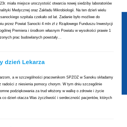
23r. miała miejsce uroczystość otwarcia nowej siedziby laboratoriów
nalityki Medycznej oraz Zakładu Mikrobiologii. Na ten dzień wielu
sanockiego szpitala czekało od lat. Zadanie było możliwe do
aniu przez Powiat Sanocki 4 mln zł z Rządowego Funduszu Inwestycji
 ogólnej Premiera i środkom własnym Powiatu w wysokości prawie 1
czonych prac budowlanych powstały…
y dzień Lekarza
ekarzom, a w szczególności pracownikom SPZOZ w Sanoku składamy
az radości z niesienia pomocy chorym. W tym dniu szczególnie
ne podziękowania za trud włożony w walkę o zdrowie i życie
na co dzień otacza Was życzliwość i serdeczność pacjentów, których