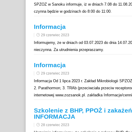
i
l
i
SPZOZ w Sanoku informuje, iż w dniach 7.08 do 11.08.2023
k
ę
a
czynna będzie w godzinach do 8:00 do 11:00.
o
s
r
n
z
c
Informacja
t
a
z
29 czerwiec 2023
r
r
c
Informujemy, że w dniach od 03.07.2023 do dnia 14.07.2
a
o
i
nieczynna. Za utrudnienia przepraszamy.
s
ś
o
t
c
n
Informacja
i
e
29 czerwiec 2023
k
Informacja Od 1 lipca 2023 r. Zakład Mikrobiologii SPZ
2. Parathormon; 3. TRAb (przeciwciała przeciw receptorow
internetowej www.zozsanok.pl. zakładka Informacje/cenni
Szkolenie z BHP, PPOŻ i zakaże
INFORMACJA
28 czerwiec 2023