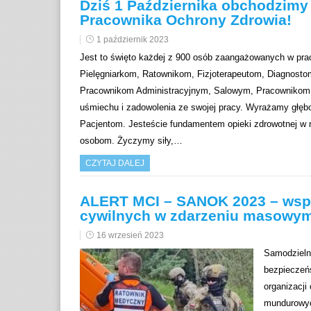
Dziś 1 Października obchodzimy
Pracownika Ochrony Zdrowia!
1 październik 2023
Jest to święto każdej z 900 osób zaangażowanych w pr
Pielęgniarkom, Ratownikom, Fizjoterapeutom, Diagnos
Pracownikom Administracyjnym, Salowym, Pracownikom 
uśmiechu i zadowolenia ze swojej pracy. Wyrażamy głę
Pacjentom. Jesteście fundamentem opieki zdrowotnej w 
osobom. Życzymy siły,…
CZYTAJ DALEJ
ALERT MCI – SANOK 2023 – wspó
cywilnych w zdarzeniu masowy
16 wrzesień 2023
Samodzieln
bezpieczeń
organizacj
mundurowyc