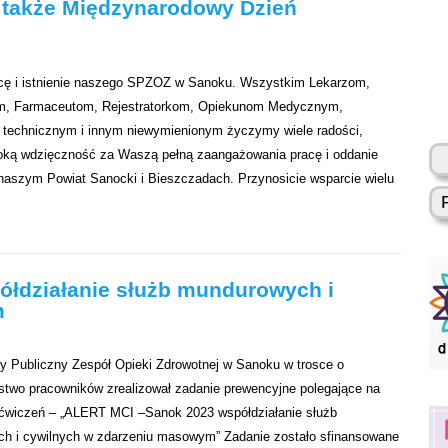
 także Międzynarodowy Dzień
acę i istnienie naszego SPZOZ w Sanoku. Wszystkim Lekarzom,
tom, Farmaceutom, Rejestratorkom, Opiekunom Medycznym,
technicznym i innym niewymienionym życzymy wiele radości,
boką wdzięczność za Waszą pełną zaangażowania pracę i oddanie
naszym Powiat Sanocki i Bieszczadach. Przynosicie wsparcie wielu
łdziałanie służb mundurowych i
m
y Publiczny Zespół Opieki Zdrowotnej w Sanoku w trosce o
stwo pracowników zrealizował zadanie prewencyjne polegające na
i ćwiczeń – „ALERT MCI –Sanok 2023 współdziałanie służb
h i cywilnych w zdarzeniu masowym” Zadanie zostało sfinansowane