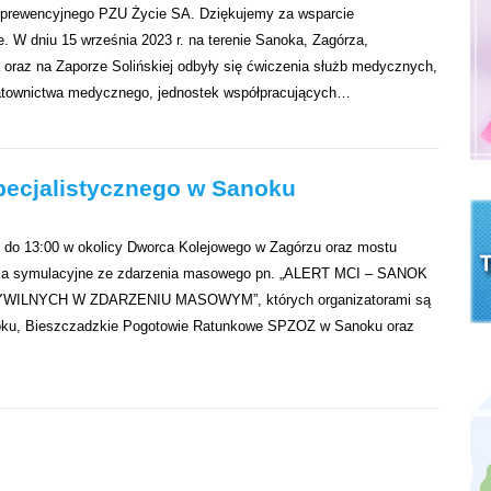
 prewencyjnego PZU Życie SA. Dziękujemy za wsparcie
. W dniu 15 września 2023 r. na terenie Sanoka, Zagórza,
oraz na Zaporze Solińskiej odbyły się ćwiczenia służb medycznych,
atownictwa medycznego, jednostek współpracujących…
Specjalistycznego w Sanoku
00 do 13:00 w okolicy Dworca Kolejowego w Zagórzu oraz mostu
nia symulacyjne ze zdarzenia masowego pn. „ALERT MCI – SANOK
ILNYCH W ZDARZENIU MASOWYM”, których organizatorami są
noku, Bieszczadzkie Pogotowie Ratunkowe SPZOZ w Sanoku oraz