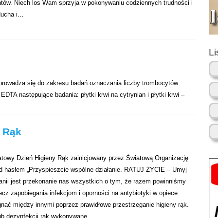
ntów. Niech los Wam sprzyja w pokonywaniu codziennych trudności i
ducha i…
Li
wprowadza się do zakresu badań oznaczania liczby trombocytów
DTA następujące badania: płytki krwi na cytrynian i płytki krwi –
y Rąk
atowy Dzień Higieny Rąk zainicjowany przez Światową Organizację
d hasłem „Przyspieszcie wspólne działanie. RATUJ ŻYCIE – Umyj
nii jest przekonanie nas wszystkich o tym, że razem powinniśmy
ecz zapobiegania infekcjom i oporności na antybiotyki w opiece
nąć między innymi poprzez prawidłowe przestrzeganie higieny rąk.
lub dezynfekcji rąk wykonywane…