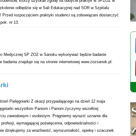
 studentów, którzy uzyskali zgodę na odbycie praktyk w SPZOZ w
Szkolenie odbędzie się w Sali Edukacyjnej nad SOR w Szpitalu
Przed rozpoczęciem praktyki studenci są zobowiązani dostarczyć
pok. nr 13.
ityki Medycznej SP ZOZ w Sanoku wykonywać będzie badanie
e badania znajduje się na stronie internetowej www.zozsanok.pl.
rki
ień Pielęgniarki Z okazji przypadającego na dzień 12 maja
ęgniarki wszystkim Paniom i Panom życzymy wszelkiej
yciu zawodowym i osobistym. Pragniemy wyrazić uznanie dla
profesji, wymagającej poświęcenia, odpowiedzialności i
ie dziękujemy za wrażliwość, wyrozumiałość, opiekę i szacunek