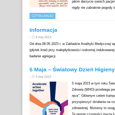
jakim darzycie swoich pacje
nigdy nie zabraknie pogody 
CZYTAJ DALEJ
Informacja
8 maj 2023
Od dnia 08.05.2023 r. w Zakładzie Analityki Medycznej 
(płytek krwi) przy małopłytkowości rzekomej indukowanej E
badanie agregacji.
5 Maja – Światowy Dzień Higien
5 maj 2023
5 maja 2023 w tym roku Świ
Zdrowia (WHO) przebiega po
ręce”. Głównym celem kampa
przyspieszyć działania na rz
zdrowotnej. Możemy to osiąg
Te proste czynności mycia 