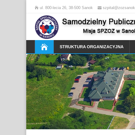
ul. 800-lecia 26, 38-500 Sanok
szpital@zozsanok
STRUKTURA ORGANIZACYJNA