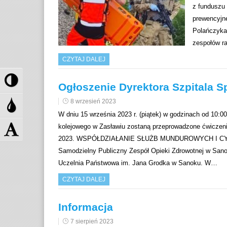
z funduszu
prewencyjne
Polańczyka 
zespołów r
CZYTAJ DALEJ
P
Ogłoszenie Dyrektora Szpitala 
r
z
P
8 wrzesień 2023
e
r
W dniu 15 września 2023 r. (piątek) w godzinach od 10:
ł
z
Z
kolejowego w Zasławiu zostaną przeprowadzone ćwicze
ą
e
m
2023. WSPÓŁDZIAŁANIE SŁUŻB MUNDUROWYCH I CYW
c
ł
i
Samodzielny Publiczny Zespół Opieki Zdrowotnej w Sa
z
ą
e
Uczelnia Państwowa im. Jana Grodka w Sanoku. W…
w
c
ń
CZYTAJ DALEJ
y
z
r
s
s
o
Informacja
o
k
z
k
a
m
7 sierpień 2023