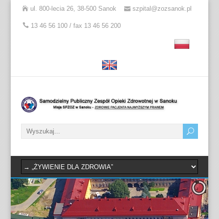
ul. 800-lecia 26, 38-500 Sanok
szpital@zozsanok.pl
13 46 56 100 / fax 13 46 56 200