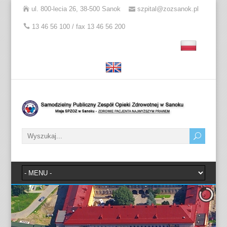
ul. 800-lecia 26, 38-500 Sanok
szpital@zozsanok.pl
13 46 56 100 / fax 13 46 56 200