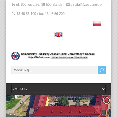
ul. 800-lecia 26, 38-500 Sanok
szpital@zozsanok.pl
13 46 56 100 / fax 13 46 56 200