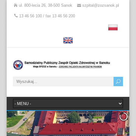
ul. 800-lecia 26, 38-500 Sanok
szpital@zozsanok.pl
13 46 56 100 / fax 13 46 56 200