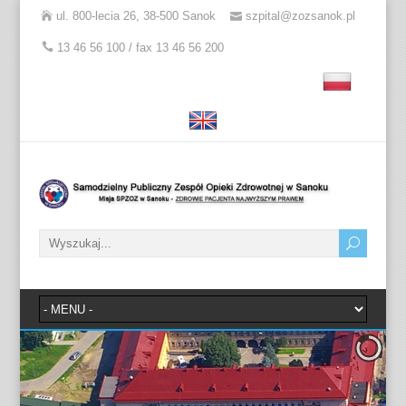
ul. 800-lecia 26, 38-500 Sanok
szpital@zozsanok.pl
13 46 56 100 / fax 13 46 56 200