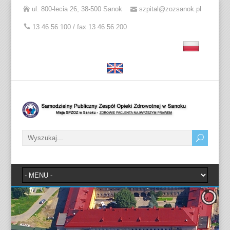
ul. 800-lecia 26, 38-500 Sanok
szpital@zozsanok.pl
13 46 56 100 / fax 13 46 56 200