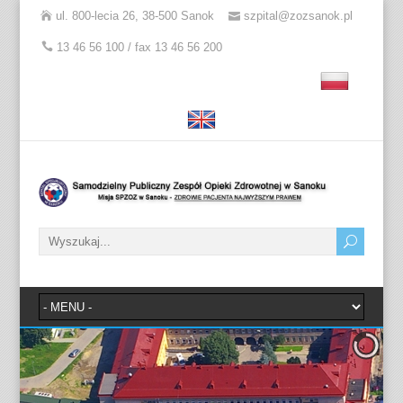
ul. 800-lecia 26, 38-500 Sanok
szpital@zozsanok.pl
13 46 56 100 / fax 13 46 56 200