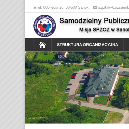
ul. 800-lecia 26, 38-500 Sanok
szpital@zozsanok
STRUKTURA ORGANIZACYJNA