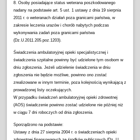
8. Osoby posiadające status weterana poszkodowanego
nadany na podstawie art. 5 ust. 1 ustawy z dnia 19 sierpnia
2011 r. o weteranach działań poza granicami państwa, w
zakresie leczenia urazów i chorób nabytych podczas
wykonywania zadań poza granicami państwa
(Dz.U.2011.205.poz.1203).
Świadczenia ambulatoryjnej opieki specjalistycznej i
świadczenia szpitalne powinny być udzielone tym osobom w
dniu zgłoszenia. Jeżeli udzielenie świadczenia w dniu
zgłoszenia nie będzie możliwe, powinno ono zostać
zrealizowane w innym terminie, poza kolejnością wynikającą z
prowadzonej listy oczekujących.
W przypadku świadczeń ambulatoryjnej opieki zdrowotnej
(AOS) świadczenie powinno zostać udzielone nie później niż
w ciągu 7 dni roboczych od dnia zgłoszenia.
Sporządzono na podstawie:
Ustawy z dnia 27 sierpnia 2004 r. o świadczeniach opieki
zdrowotnej finansowanych ze środków publicznych (Dz. U.