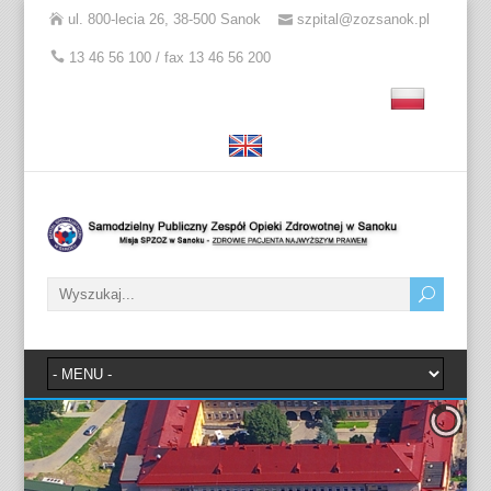
ul. 800-lecia 26, 38-500 Sanok
szpital@zozsanok.pl
13 46 56 100 / fax 13 46 56 200