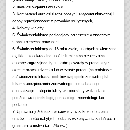
„Zasłużonego Dawcy Przeszczepu”,
2. Inwalidzi wojenni i wojskowi,
3. Kombatanci oraz działacze opozycji antykomunistycznej i
osoby represjonowane z powodów politycznych,
4. Kobiety w ciąży,
5. Świadczeniobiorca posiadający orzeczenie o znacznym
stopniu niepełnosprawności,
6. Świadczeniobiorcy do 18 roku życia, u których stwierdzono
ciężkie i nieodwracalne upośledzenie albo nieuleczalną
chorobę zagrażającą życiu, które powstały w prenatalnym
okresie rozwoju dziecka lub w czasie porodu (na podstawie
zaświadczenia lekarza podstawowej opieki zdrowotnej lub
lekarza ubezpieczenia zdrowotnego, posiadającego
specjalizację II stopnia lub tytuł specjalisty w dziedzinie:
położnictwa i ginekologii, perinatologii, neonatologii lub
pediatrii).
7. Uprawniony żołnierz i pracownicy, w zakresie leczenia
urazów i chorób nabytych podczas wykonywania zadań poza
granicami państwa (art. 24b ww.),