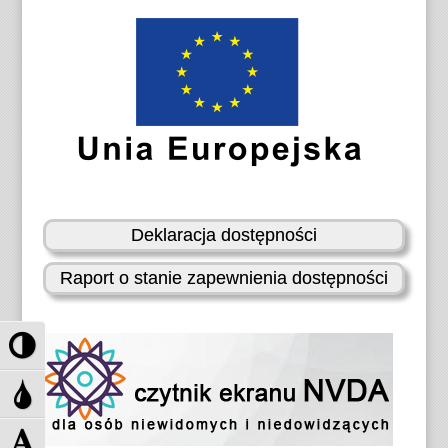
Deklaracja dostępności
Raport o stanie zapewnienia dostępności
P
r
z
P
e
r
ł
z
Z