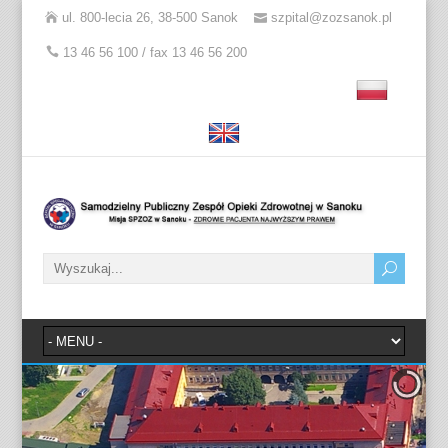
ul. 800-lecia 26, 38-500 Sanok
szpital@zozsanok.pl
13 46 56 100 / fax 13 46 56 200