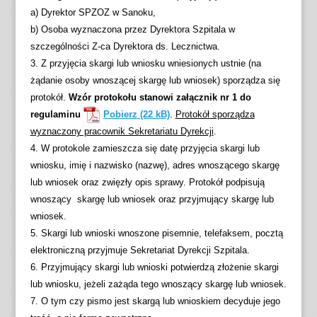
a) Dyrektor SPZOZ w Sanoku,
b) Osoba wyznaczona przez Dyrektora Szpitala w
szczególności Z-ca Dyrektora ds. Lecznictwa.
3. Z przyjęcia skargi lub wniosku wniesionych ustnie (na
żądanie osoby wnoszącej skargę lub wniosek) sporządza się
protokół.
Wzór protokołu stanowi załącznik nr 1 do
regulaminu
Pobierz
.
Protokół sporządza
wyznaczony pracownik Sekretariatu Dyrekcji
.
4. W protokole zamieszcza się datę przyjęcia skargi lub
wniosku, imię i nazwisko (nazwę), adres wnoszącego skargę
lub wniosek oraz zwięzły opis sprawy. Protokół podpisują
wnoszący skargę lub wniosek oraz przyjmujący skargę lub
wniosek.
5. Skargi lub wnioski wnoszone pisemnie, telefaksem, pocztą
elektroniczną przyjmuje Sekretariat Dyrekcji Szpitala.
6. Przyjmujący skargi lub wnioski potwierdzą złożenie skargi
lub wniosku, jeżeli zażąda tego wnoszący skargę lub wniosek.
7. O tym czy pismo jest skargą lub wnioskiem decyduje jego