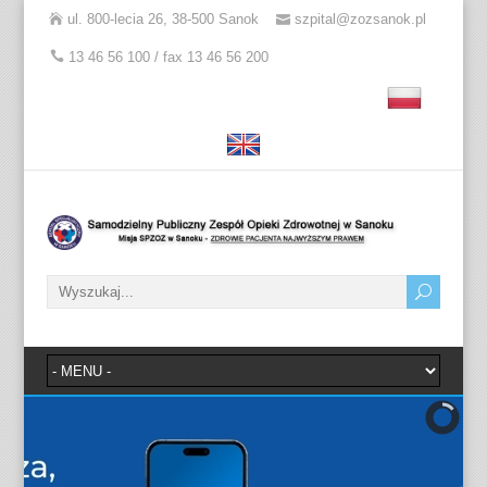
ul. 800-lecia 26, 38-500 Sanok
szpital@zozsanok.pl
13 46 56 100 / fax 13 46 56 200