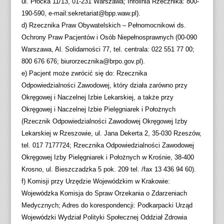
ul. Płocka 11/13, 01-231 Warszawa; Infolinia Rzecznika: 800-
190-590, e-mail:sekretariat@bpp.waw.pl).
d) Rzecznika Praw Obywatelskich – Pełnomocnikowi ds.
Ochrony Praw Pacjentów i Osób Niepełnosprawnych (00-090
Warszawa, Al. Solidarności 77, tel. centrala: 022 551 77 00;
800 676 676; biurorzecznika@brpo.gov.pl).
e) Pacjent może zwrócić się do: Rzecznika
Odpowiedzialności Zawodowej, który działa zarówno przy
Okręgowej i Naczelnej Izbie Lekarskiej, a także przy
Okręgowej i Naczelnej Izbie Pielęgniarek i Położnych
(Rzecznik Odpowiedzialności Zawodowej Okręgowej Izby
Lekarskiej w Rzeszowie, ul. Jana Dekerta 2, 35-030 Rzeszów,
tel. 017 7177724; Rzecznika Odpowiedzialności Zawodowej
Okręgowej Izby Pielęgniarek i Położnych w Krośnie, 38-400
Krosno, ul. Bieszczadzka 5 pok. 209 tel. /fax 13 436 94 60).
f) Komisji przy Urzędzie Wojewódzkim w Krakowie:
Wojewódzka Komisja do Spraw Orzekania o Zdarzeniach
Medycznych; Adres do korespondencji: Podkarpacki Urząd
Wojewódzki Wydział Polityki Społecznej Oddział Zdrowia