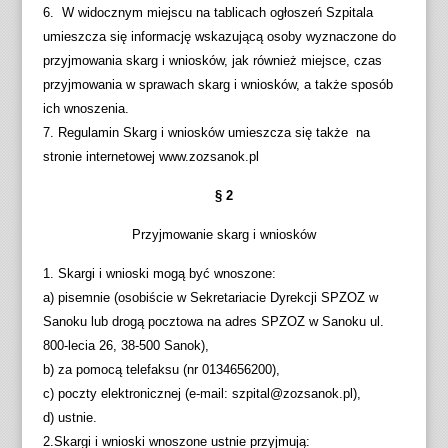
6. W widocznym miejscu na tablicach ogłoszeń Szpitala
umieszcza się informację wskazującą osoby wyznaczone do
przyjmowania skarg i wniosków, jak również miejsce, czas
przyjmowania w sprawach skarg i wniosków, a także sposób
ich wnoszenia.
7. Regulamin Skarg i wniosków umieszcza się także na
stronie internetowej www.zozsanok.pl
§ 2
Przyjmowanie skarg i wniosków
1. Skargi i wnioski mogą być wnoszone:
a) pisemnie (osobiście w Sekretariacie Dyrekcji SPZOZ w
Sanoku lub drogą pocztowa na adres SPZOZ w Sanoku ul.
800-lecia 26, 38-500 Sanok),
b) za pomocą telefaksu (nr 0134656200),
c) poczty elektronicznej (e-mail: szpital@zozsanok.pl),
d) ustnie.
2.Skargi i wnioski wnoszone ustnie przyjmują: