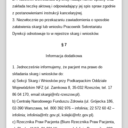
zakłada teczkę aktową i odpowiadający jej spis spraw zgodnie
z postanowieniami instrukcji kancelaryjnej.
3. Niezwłocznie po przekazaniu zawiadomienia o sposobie
załatwienia skargi lub wniosku Pracownik Sekretariatu
Dyrekcji odnotowuje to w rejestrze skarg i wniosków.
§ 7
Informacja dodatkowa
1. Jednocześnie informujemy, że pacjent ma prawo do
składania skarg i wniosków do:
a) Sekcji Skarg i Wniosków przy Podkarpackim Oddziale
Wojewódzkim NFZ (ul. Zamkowa 8, 35-032 Rzeszów, tel. 17
86 04 170, email:skargi@nfz-rzeszow.pl).
b) Centralę Narodowego Funduszu Zdrowia (ul. Grójecka 186,
02-390 Warszawa, tel. 800 392 976 – infolinia; 22 572 60 42 –
infolinia; infolinia@nfz.gov.pl, kolejki@nfz.gov.pl).
c) Rzecznika Praw Pacjenta (Biuro Rzecznika Praw Pacjenta,