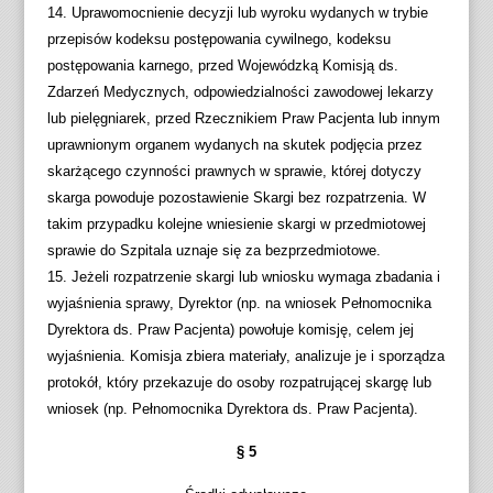
s
s
o
14. Uprawomocnienie decyzji lub wyroku wydanych w trybie
o
k
z
przepisów kodeksu postępowania cywilnego, kodeksu
k
a
m
postępowania karnego, przed Wojewódzką Komisją ds.
i
l
i
Zdarzeń Medycznych, odpowiedzialności zawodowej lekarzy
k
ę
a
lub pielęgniarek, przed Rzecznikiem Praw Pacjenta lub innym
o
s
r
uprawnionym organem wydanych na skutek podjęcia przez
n
z
c
skarżącego czynności prawnych w sprawie, której dotyczy
t
a
z
skarga powoduje pozostawienie Skargi bez rozpatrzenia. W
r
r
c
takim przypadku kolejne wniesienie skargi w przedmiotowej
a
o
i
sprawie do Szpitala uznaje się za bezprzedmiotowe.
s
ś
o
15. Jeżeli rozpatrzenie skargi lub wniosku wymaga zbadania i
t
c
n
wyjaśnienia sprawy, Dyrektor (np. na wniosek Pełnomocnika
i
e
Dyrektora ds. Praw Pacjenta) powołuje komisję, celem jej
k
wyjaśnienia. Komisja zbiera materiały, analizuje je i sporządza
protokół, który przekazuje do osoby rozpatrującej skargę lub
wniosek (np. Pełnomocnika Dyrektora ds. Praw Pacjenta).
§ 5