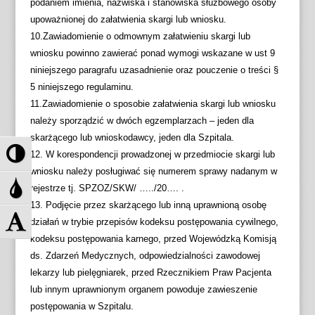
podaniem imienia, nazwiska i stanowiska służbowego osoby
upoważnionej do załatwienia skargi lub wniosku.
10.Zawiadomienie o odmownym załatwieniu skargi lub
wniosku powinno zawierać ponad wymogi wskazane w ust 9
niniejszego paragrafu uzasadnienie oraz pouczenie o treści §
5 niniejszego regulaminu.
11.Zawiadomienie o sposobie załatwienia skargi lub wniosku
należy sporządzić w dwóch egzemplarzach – jeden dla
skarżącego lub wnioskodawcy, jeden dla Szpitala.
P
12. W korespondencji prowadzonej w przedmiocie skargi lub
r
wniosku należy posługiwać się numerem sprawy nadanym w
z
P
rejestrze tj. SPZOZ/SKW/ …../20…. .
e
r
13. Podjęcie przez skarżącego lub inną uprawnioną osobę
ł
z
Z
działań w trybie przepisów kodeksu postępowania cywilnego,
ą
e
m
kodeksu postępowania karnego, przed Wojewódzką Komisją
c
ł
i
ds. Zdarzeń Medycznych, odpowiedzialności zawodowej
z
ą
e
lekarzy lub pielęgniarek, przed Rzecznikiem Praw Pacjenta
w
c
ń
lub innym uprawnionym organem powoduje zawieszenie
y
z
r
postępowania w Szpitalu.