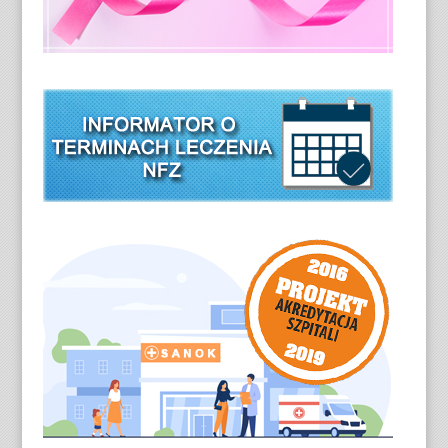
r
r
c
a
o
i
s
ś
o
t
c
n
i
e
k