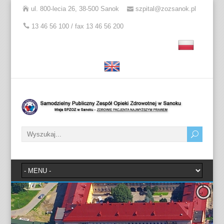
ul. 800-lecia 26, 38-500 Sanok
szpital@zozsanok.pl
13 46 56 100 / fax 13 46 56 200