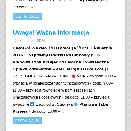
motywacji w…
CZYTAJ DALEJ
Uwaga! Ważna informacja
31 marzec 2026
𝗨𝗪𝗔𝗚𝗔! 𝗪𝗔𝗭𝗡𝗔 𝗜𝗡𝗙𝗢𝗥𝗠𝗔𝗖𝗝𝗔 W dniu 𝟭 𝗸𝘄𝗶𝗲𝘁𝗻𝗶𝗮
𝟮𝟬𝟮𝟲 r., 𝗦𝘇𝗽𝗶𝘁𝗮𝗹𝗻𝘆 𝗢𝗱𝗱𝘇𝗶𝗮𝗹 𝗥𝗮𝘁𝘂𝗻𝗸𝗼𝘄𝘆 (SOR),
𝗣𝗹𝗮𝗻𝗼𝘄𝗮 𝗜𝘇𝗯𝗮 𝗣𝗿𝘇𝘆𝗷𝗲𝗰 oraz 𝗡𝗼𝗰𝗻𝗮 𝗶 𝗦𝘄𝗶𝗮𝘁𝗲𝗰𝘇𝗻𝗮
𝗢𝗽𝗶𝗲𝗸𝗮 𝗭𝗱𝗿𝗼𝘄𝗼𝘁𝗻𝗮 – 𝗭𝗠𝗜𝗘𝗡𝗜𝗔𝗝𝗔 𝗟𝗢𝗞𝗔𝗟𝗜𝗭𝗔𝗖𝗝𝗘
SZCZEGÓŁY ORGANIZACYJNE:
𝗦𝗢𝗥 • do godz. 9:00 –
przyjęcia w pomieszczeniach tymczasowych • godz. 9:00–
11:00 – przyjęcia równolegle w pomieszczeniach
tymczasowych i docelowych • od godz. 11:00 – przyjęcia
wyłącznie
wjazd od ul. Stawiska
𝗣𝗹𝗮𝗻𝗼𝘄𝗮 𝗜𝘇𝗯𝗮
𝗣𝗿𝘇𝘆𝗷𝗲𝗰 • do godz. 13:00 –…
CZYTAJ DALEJ