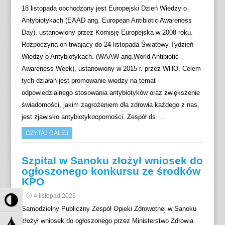
18 listopada obchodzony jest Europejski Dzień Wiedzy o
Antybiotykach (EAAD ang. European Antibiotic Awareness
Day), ustanowiony przez Komisję Europejską w 2008 roku.
Rozpoczyna on trwający do 24 listopada Światowy Tydzień
Wiedzy o Antybiotykach. (WAAW ang.World Antibiotic
Awareness Week), ustanowiony w 2015 r. przez WHO. Celem
tych działań jest promowanie wiedzy na temat
odpowiedzialnego stosowania antybiotyków oraz zwiększenie
świadomości, jakim zagrożeniem dla zdrowia każdego z nas,
jest zjawisko antybiotykooporności. Zespół ds….
CZYTAJ DALEJ
Szpital w Sanoku złożył wniosek do
ogłoszonego konkursu ze środków
KPO
P
4 listopad 2025
r
Samodzielny Publiczny Zespół Opieki Zdrowotnej w Sanoku
z
P
złożył wniosek do ogłoszonego przez Ministerstwo Zdrowia