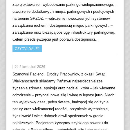
zaprojektowanie i wybudowanie parkingu wielopoziomowego, –
utworzenie dodatkowych miejsc parkingowych i postojowych
na terenie SPZOZ, – wdrożenie nowoczesnych systemów
zarządzania ruchem i dostępnością miejsc parkingowych, –
zarządzanie oraz bieżącą obsługę infrastruktury parkingowej.
Celem przedsięwzięcia jest poprawa dostępności…
CZYTAJ DALEJ
2 kwiecień 2026
Szanowni Pacjenci, Drodzy Pracownicy, z okazji Świąt
Wielkanocnych składamy Państwu najserdeczniejsze
życzenia zdrowia, spokoju oraz nadziei, która – jak wiosenne
odrodzenie – przynosi nową siłę i wiarę w lepsze jutro. Niech
ten wyjątkowy czas, pełen światła, budzącej się do życia
natury oraz wielkanocnej radości, przyniesie wytchnienie,
życzliwość i wiele dobrych chwil spędzonych w gronie
najbliższych. Pacjentom życzymy szybkiego powrotu do
zdrowia, a Pracownikom – satysfakcji, siły i nieustającej