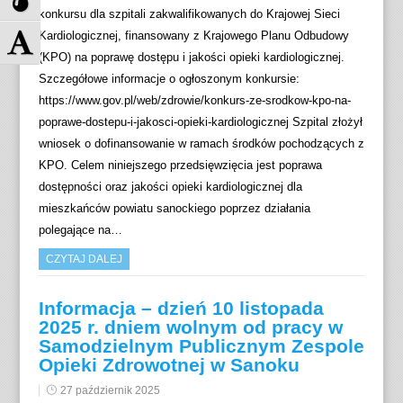
e
r
konkursu dla szpitali zakwalifikowanych do Krajowej Sieci
ł
z
Z
Kardiologicznej, finansowany z Krajowego Planu Odbudowy
ą
e
m
(KPO) na poprawę dostępu i jakości opieki kardiologicznej.
c
ł
i
Szczegółowe informacje o ogłoszonym konkursie:
z
ą
e
https://www.gov.pl/web/zdrowie/konkurs-ze-srodkow-kpo-na-
w
c
ń
poprawe-dostepu-i-jakosci-opieki-kardiologicznej Szpital złożył
y
z
r
wniosek o dofinansowanie w ramach środków pochodzących z
s
s
o
KPO. Celem niniejszego przedsięwzięcia jest poprawa
o
k
z
dostępności oraz jakości opieki kardiologicznej dla
k
a
m
mieszkańców powiatu sanockiego poprzez działania
i
l
i
polegające na…
k
ę
a
CZYTAJ DALEJ
o
s
r
n
z
c
Informacja – dzień 10 listopada
t
a
z
2025 r. dniem wolnym od pracy w
r
r
c
Samodzielnym Publicznym Zespole
a
o
i
Opieki Zdrowotnej w Sanoku
s
ś
o
27 październik 2025