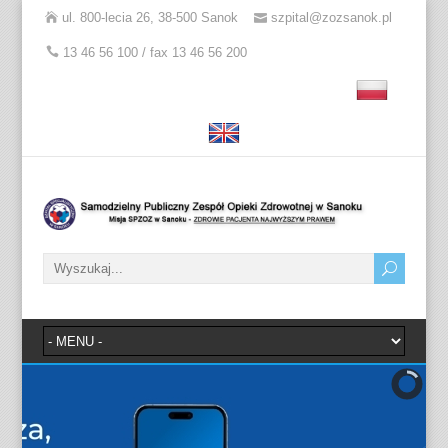
ul. 800-lecia 26, 38-500 Sanok
szpital@zozsanok.pl
13 46 56 100 / fax 13 46 56 200