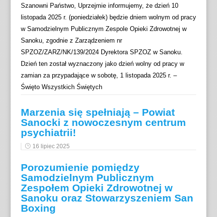
t
c
n
Szanowni Państwo, Uprzejmie informujemy, że dzień 10
i
e
listopada 2025 r. (poniedziałek) będzie dniem wolnym od pracy
k
w Samodzielnym Publicznym Zespole Opieki Zdrowotnej w
Sanoku, zgodnie z Zarządzeniem nr
SPZOZ/ZARZ/NK/139/2024 Dyrektora SPZOZ w Sanoku.
Dzień ten został wyznaczony jako dzień wolny od pracy w
zamian za przypadające w sobotę, 1 listopada 2025 r. –
Święto Wszystkich Świętych
Marzenia się spełniają – Powiat
Sanocki z nowoczesnym centrum
psychiatrii!
16 lipiec 2025
Porozumienie pomiędzy
Samodzielnym Publicznym
Zespołem Opieki Zdrowotnej w
Sanoku oraz Stowarzyszeniem San
Boxing