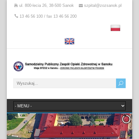
ul. 800-lecia 26, 38-500 Sanok
szpital@zozsanok.pl
13 46 56 100 / fax 13 46 56 200