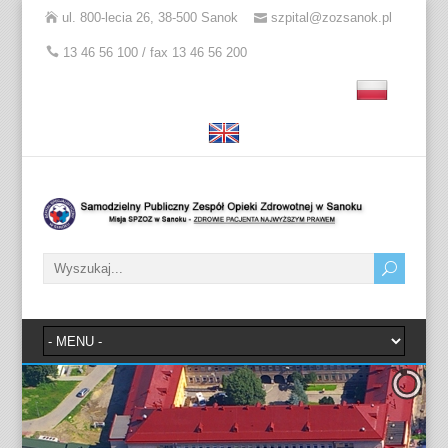
ul. 800-lecia 26, 38-500 Sanok
szpital@zozsanok.pl
13 46 56 100 / fax 13 46 56 200