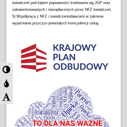
świadczeń pod kątem poprawności kodowania wg JGP oraz
zakwestionowanych i niezapłaconych przez NFZ świadczeń,
5) Współpraca z NFZ i świadczeniodawcami w zakresie
wyjaśniania przyczyn powstałych koincydencji usług.
P
r
z
P
e
r
ł
z
Z
ą
e
m
c
ł
i
z
ą
e
w
c
ń