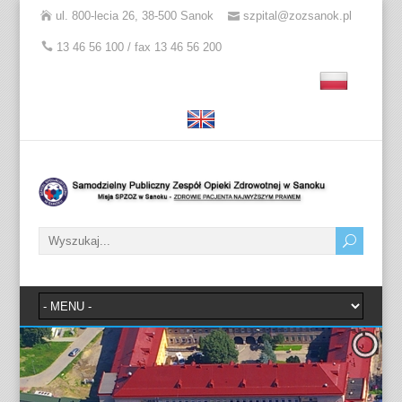
ul. 800-lecia 26, 38-500 Sanok
szpital@zozsanok.pl
13 46 56 100 / fax 13 46 56 200