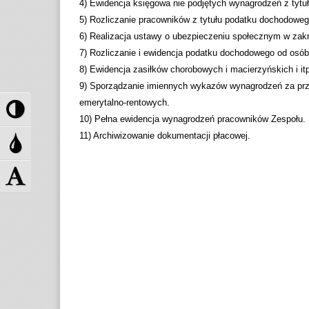
4) Ewidencja księgowa nie podjętych wynagrodzeń z tytu
5) Rozliczanie pracowników z tytułu podatku dochodoweg
6) Realizacja ustawy o ubezpieczeniu społecznym w zak
7) Rozliczanie i ewidencja podatku dochodowego od osób
8) Ewidencja zasiłków chorobowych i macierzyńskich i i
9) Sporządzanie imiennych wykazów wynagrodzeń za prz
P
emerytalno-rentowych.
r
10) Pełna ewidencja wynagrodzeń pracowników Zespołu.
z
P
11) Archiwizowanie dokumentacji płacowej.
e
r
ł
z
Z
ą
e
m
c
ł
i
z
ą
e
w
c
ń
y
z
r
s
s
o
o
k
z
k
a
m