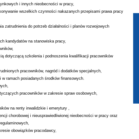
ynkowych i innych nieobecności w pracy,
onywanie wszelkich czynności nakazanych przepisami prawa pracy
ia zatrudnienia do potrzeb działalności i planów rozwojowych
ich kandydatów na stanowiska pracy,
owników,
cią dotyczącą szkolenia i podnoszenia kwalifikacji pracowników
udnionych pracowników, nagród i dodatków specjalnych,
 i w ramach posiadanych środków finansowych.
wych,
tyczących pracowników w zakresie spraw osobowych,
ów na renty inwalidzkie i emerytury ,
encji chorobowej i nieusprawiedliwionej nieobecności w pracy oraz
regulaminowych,
kresie obowiązków pracodawcy,