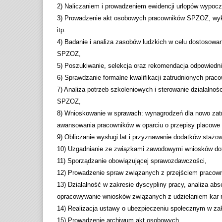
2) Naliczaniem i prowadzeniem ewidencji urlopów wypocz
3) Prowadzenie akt osobowych pracowników SPZOZ, wyk
itp.
4) Badanie i analiza zasobów ludzkich w celu dostosowan
SPZOZ,
5) Poszukiwanie, selekcja oraz rekomendacja odpowiedn
6) Sprawdzanie formalne kwalifikacji zatrudnionych prac
7) Analiza potrzeb szkoleniowych i sterowanie działalnoś
SPZOZ,
8) Wnioskowanie w sprawach: wynagrodzeń dla nowo zatr
awansowania pracowników w oparciu o przepisy placowe
9) Obliczanie wysługi lat i przyznawanie dodatków stażo
10) Uzgadnianie ze związkami zawodowymi wniosków do
11) Sporządzanie obowiązującej sprawozdawczości,
12) Prowadzenie spraw związanych z przejściem pracownik
13) Działalność w zakresie dyscypliny pracy, analiza abs
opracowywanie wniosków związanych z udzielaniem kar 
14) Realizacja ustawy o ubezpieczeniu społecznym w za
15) Prowadzenie archiwum akt osobowych,