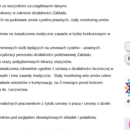
ń ze wszystkimi szczegółowymi danymi.
lekarzy w zakresie działalności Zakładu.
ych na podstawie umów cywilno-prawnych, stały monitoring umów
u umów na świadczenia medyczne zawarte w trybie konkursowym w
liczeniowych osób będących na umowach cywilno – prawnych.
jalizacji personelu działalności podstawowej Zakładu.
u staży podyplomowych lekarzy stażystów.
iadczenia zdrowotne zgodnie z ustawą o działalności leczniczej w
niarki i inne zawody medyczne . Stały monitoring w/w umów celem
adanie wniosków o kontynuację, na 3 miesiące przed końcem
a ds. Lecznictwa.
 należnych pracownikom z tytułu umowy o pracę i umowy o dzieło
wników pod względem obowiązkowych składek i podatków,