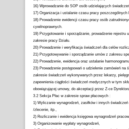
16) Wprowadzanie do SOP osób udzielających świadcze
17) Organizacja i ustalanie czasu pracy poszczególnych 
18) Prowadzenie ewidencji czasu pracy osób zatrudnion
cywilnoprawnych.
19) Przygotowanie i sporządzanie, prowadzenie rejestr
zakresie pracy Działu.
20) Prowadzenie i weryfikacja świadczeń dla celów roz
21) Przygotowywanie i sporządzanie umów z zakresu spec
22) Prowadzenie, ewidencja oraz ustalanie harmonogram
23) Prowadzenie postępowań o udzielenie zamówień na św
zakresie świadczeń wykonywanych przez lekarzy, pielęg
zapewnienia ciągłości świadczeń medycznych w tym skł
obowiązującej umowy, do akceptacji przez Z-ce Dyrektor
3.2 Sekcja Płac w zakresie spraw płacowych :
1) Wyliczanie wynagrodzeń, zasiłków i innych świadczeń
/zlecenie, itp.,
2) Rozliczanie i ewidencja księgowa wynagrodzeń praco
3) Organizowanie wypłaty wynagrodzeń,