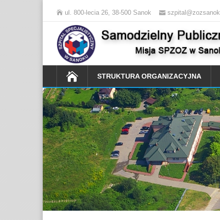
ul. 800-lecia 26, 38-500 Sanok
szpital@zozsanok
STRUKTURA ORGANIZACYJNA