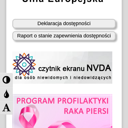
Deklaracja dostępności
Raport o stanie zapewnienia dostępności
P
r
z
P
e
r
ł
z
Z
ą
e
m
c
ł
i
z
ą
e