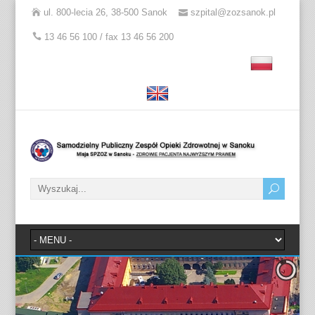
ul. 800-lecia 26, 38-500 Sanok
szpital@zozsanok.pl
13 46 56 100 / fax 13 46 56 200