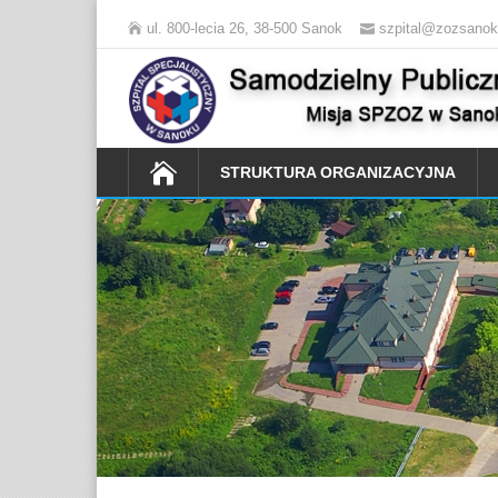
ul. 800-lecia 26, 38-500 Sanok
szpital@zozsanok
STRUKTURA ORGANIZACYJNA