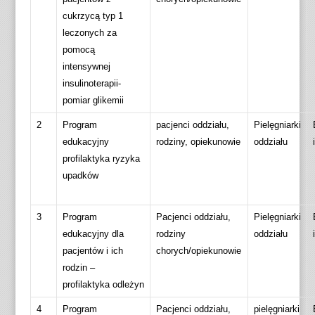
cukrzycą typ 1
leczonych za
pomocą
intensywnej
insulinoterapii-
pomiar glikemii
2
Program
pacjenci oddziału,
Pielęgniarki
edukacyjny
rodziny, opiekunowie
oddziału
profilaktyka ryzyka
upadków
3
Program
Pacjenci oddziału,
Pielęgniarki
edukacyjny dla
rodziny
oddziału
pacjentów i ich
chorych/opiekunowie
rodzin –
profilaktyka odleżyn
4
Program
Pacjenci oddziału,
pielęgniarki