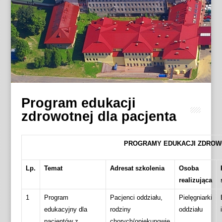
Program edukacji
zdrowotnej dla pacjenta
PROGRAMY EDUKACJI ZDROW
Lp.
Temat
Adresat szkolenia
Osoba
realizująca
1
Program
Pacjenci oddziału,
Pielęgniarki
edukacyjny dla
rodziny
oddziału
pacjentów z
chorych/opiekunowie