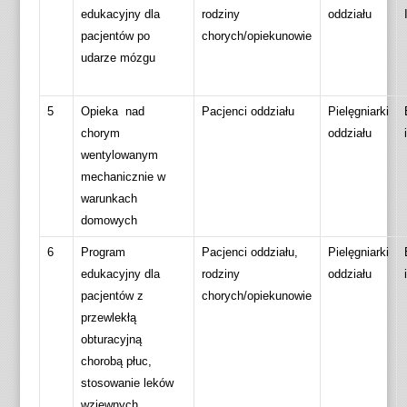
edukacyjny dla
rodziny
oddziału
pacjentów po
chorych/opiekunowie
udarze mózgu
5
Opieka nad
Pacjenci oddziału
Pielęgniarki
chorym
oddziału
wentylowanym
mechanicznie w
warunkach
domowych
6
Program
Pacjenci oddziału,
Pielęgniarki
edukacyjny dla
rodziny
oddziału
pacjentów z
chorych/opiekunowie
przewlekłą
obturacyjną
chorobą płuc,
stosowanie leków
wziewnych