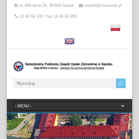
ul. 800-lecia 26, 38-500 Sanok
szpital@zozsanok.pl
13 46 56 100 / fax 13 46 56 200