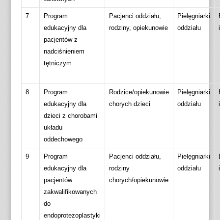
7
Program
Pacjenci oddziału,
Pielęgniarki
edukacyjny dla
rodziny, opiekunowie
oddziału
pacjentów z
nadciśnieniem
tętniczym
8
Program
Rodzice/opiekunowie
Pielęgniarki
edukacyjny dla
chorych dzieci
oddziału
dzieci z chorobami
układu
oddechowego
9
Program
Pacjenci oddziału,
Pielęgniarki
edukacyjny dla
rodziny
oddziału
pacjentów
chorych/opiekunowie
zakwalifikowanych
do
endoprotezoplastyki