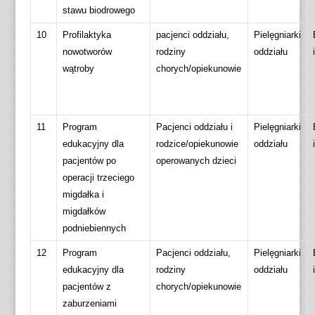
stawu biodrowego
10
Profilaktyka
pacjenci oddziału,
Pielęgniarki
nowotworów
rodziny
oddziału
wątroby
chorych/opiekunowie
11
Program
Pacjenci oddziału i
Pielęgniarki
edukacyjny dla
rodzice/opiekunowie
oddziału
pacjentów po
operowanych dzieci
operacji trzeciego
migdałka i
migdałków
podniebiennych
12
Program
Pacjenci oddziału,
Pielęgniarki
edukacyjny dla
rodziny
oddziału
pacjentów z
chorych/opiekunowie
zaburzeniami