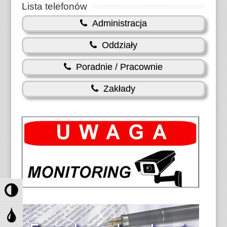
Lista telefonów
Administracja
Oddziały
Poradnie / Pracownie
Zakłady
P
r
z
P
e
r