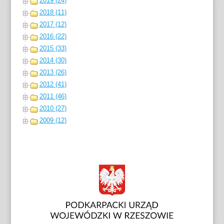
i
e
2019 (24)
k
2018 (11)
2017 (12)
2016 (22)
2015 (33)
2014 (30)
2013 (26)
2012 (41)
2011 (46)
2010 (27)
2009 (12)