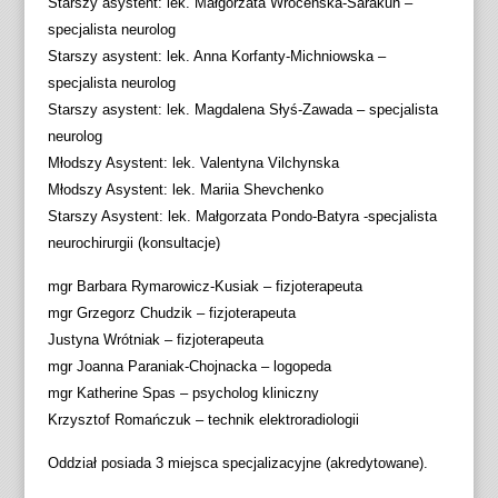
Starszy asystent: lek. Małgorzata Wroceńska-Sarakun –
specjalista neurolog
Starszy asystent: lek. Anna Korfanty-Michniowska –
specjalista neurolog
Starszy asystent: lek. Magdalena Słyś-Zawada – specjalista
neurolog
Młodszy Asystent: lek. Valentyna Vilchynska
Młodszy Asystent: lek. Mariia Shevchenko
Starszy Asystent: lek. Małgorzata Pondo-Batyra -specjalista
neurochirurgii (konsultacje)
mgr Barbara Rymarowicz-Kusiak – fizjoterapeuta
mgr Grzegorz Chudzik – fizjoterapeuta
Justyna Wrótniak – fizjoterapeuta
mgr Joanna Paraniak-Chojnacka – logopeda
mgr Katherine Spas – psycholog kliniczny
Krzysztof Romańczuk – technik elektroradiologii
Oddział posiada 3 miejsca specjalizacyjne (akredytowane).