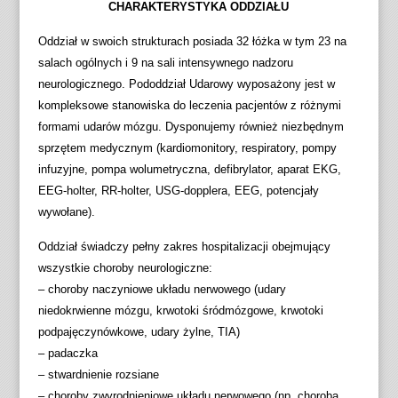
CHARAKTERYSTYKA ODDZIAŁU
Oddział w swoich strukturach posiada 32 łóżka w tym 23 na
salach ogólnych i 9 na sali intensywnego nadzoru
neurologicznego. Pododdział Udarowy wyposażony jest w
kompleksowe stanowiska do leczenia pacjentów z różnymi
formami udarów mózgu. Dysponujemy również niezbędnym
sprzętem medycznym (kardiomonitory, respiratory, pompy
infuzyjne, pompa wolumetryczna, defibrylator, aparat EKG,
EEG-holter, RR-holter, USG-dopplera, EEG, potencjały
wywołane).
Oddział świadczy pełny zakres hospitalizacji obejmujący
wszystkie choroby neurologiczne:
– choroby naczyniowe układu nerwowego (udary
niedokrwienne mózgu, krwotoki śródmózgowe, krwotoki
podpajęczynówkowe, udary żylne, TIA)
– padaczka
– stwardnienie rozsiane
– choroby zwyrodnieniowe układu nerwowego (np. choroba