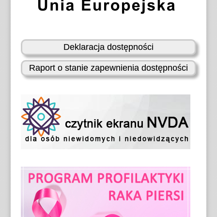
t
c
n
i
e
k
Deklaracja dostępności
Raport o stanie zapewnienia dostępności