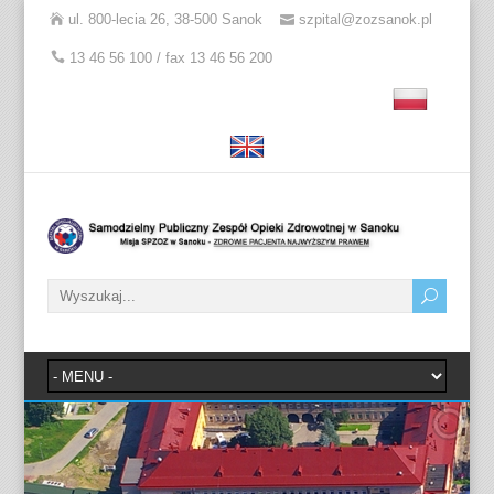
ul. 800-lecia 26, 38-500 Sanok
szpital@zozsanok.pl
13 46 56 100 / fax 13 46 56 200