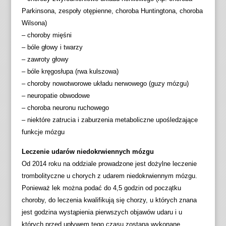
Parkinsona, zespoły otępienne, choroba Huntingtona, choroba
Wilsona)
– choroby mięśni
– bóle głowy i twarzy
– zawroty głowy
– bóle kręgosłupa (rwa kulszowa)
– choroby nowotworowe układu nerwowego (guzy mózgu)
– neuropatie obwodowe
– choroba neuronu ruchowego
– niektóre zatrucia i zaburzenia metaboliczne upośledzające
funkcje mózgu
Leczenie udarów niedokrwiennych mózgu
Od 2014 roku na oddziale prowadzone jest dożylne leczenie
trombolityczne u chorych z udarem niedokrwiennym mózgu.
Ponieważ lek można podać do 4,5 godzin od początku
choroby, do leczenia kwalifikują się chorzy, u których znana
jest godzina wystąpienia pierwszych objawów udaru i u
których przed upływem tego czasu zostaną wykonane