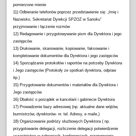
s
s
o
pomierzone mienie
o
k
z
11) Odbieranie telefonów poprzez przedstawienie się: „Imię i
k
a
m
Nazwisko, Sekretariat Dyrekcji SPZOZ w Sanoku”
i
l
i
przyjmowanie i łączenie rozmów
k
ę
a
12) Redagowanie i przygotowywanie pism dla Dyrektora i jego
o
s
r
zastępców.
n
z
c
13) Drukowanie, skanowanie, kopiowanie, faksowanie i
t
a
z
kompletowanie dokumentów dla Dyrektora i jego zastępców.
r
r
c
14) Sporządzanie protokołów i raportów na potrzeby Dyrektora
a
o
i
i Jego zastępców (Protokoły ze spotkań dyrektora, odpraw
s
ś
o
itp.)
t
c
n
15) Przygotowanie dokumentów i materiałów dla Dyrektora i
i
e
Jego zastępców.
k
16) Dbałość o porządek w kancelarii i gabinecie Dyrektora
17) Prowadzenie bazy adresowej (np. aktualne dane wójtów,
burmistrzów, dyrektorów- nr. tel. Adresy, e maile,)
18) Organizowanie podróży służbowych Dyrektora ( np.
przygotowanie delegacji, rozliczenie delegacji potwierdzenie
uczestnictwa w zebraniach, konferencjach, rezerwowanie