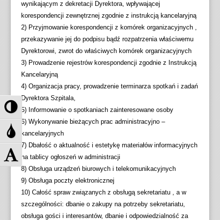
wynikającym z dekretacji Dyrektora, wpływającej
korespondencji zewnętrznej zgodnie z instrukcją kancelaryjną
2) Przyjmowanie korespondencji z komórek organizacyjnych ,
przekazywanie jej do podpisu bądź rozpatrzenia właściwemu
Dyrektorowi, zwrot do właściwych komórek organizacyjnych
3) Prowadzenie rejestrów korespondencji zgodnie z Instrukcją
Kancelaryjną
4) Organizacja pracy, prowadzenie terminarza spotkań i zadań
Dyrektora Szpitala,
P
5) Informowanie o spotkaniach zainteresowane osoby
r
6) Wykonywanie bieżących prac administracyjno –
z
P
kancelaryjnych
e
r
7) Dbałość o aktualność i estetykę materiałów informacyjnych
ł
z
Z
na tablicy ogłoszeń w administracji
ą
e
m
8) Obsługa urządzeń biurowych i telekomunikacyjnych
c
ł
i
9) Obsługa poczty elektronicznej
z
ą
e
10) Całość spraw związanych z obsługą sekretariatu , a w
w
c
ń
szczególności: dbanie o zakupy na potrzeby sekretariatu,
y
z
r
obsługa gości i interesantów, dbanie i odpowiedzialność za