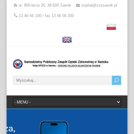
ul. 800-lecia 26, 38-500 Sanok
szpital@zozsanok.pl
13 46 56 100 / fax 13 46 56 200