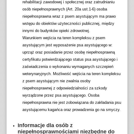
w
c
ń
rehabilitacji zawodowej i społecznej oraz zatrudnianiu
y
z
r
osób niepełnosprawnych (Art. 20a ust.1-6) osoba
s
s
o
niepełnosprawna wraz z psem asystującym ma prawo
o
k
z
wstępu do obiektów użyteczności publicznej, między
k
a
m
innymi do budynków opieki zdrowotnej.
i
l
i
Warunkiem wejścia na teren kompleksu z psem
k
ę
a
asystującym jest wyposażenie psa asystującego w:
o
s
r
uprząż oraz posiadanie przez osobę niepełnosprawną
n
z
c
certyfikatu potwierdzającego status psa asystującego i
t
a
z
zaświadczenia o wykonaniu wymaganych szczepień
r
r
c
weterynaryjnych. Możliwość wejścia na teren kompleksu
a
o
i
z psem asystującym nie zwalnia osoby
s
ś
o
niepełnosprawnej z odpowiedzialności za szkody
t
c
n
wyrządzone przez psa asystującego. Osoba
i
e
niepełnosprawna nie jest zobowiązana do zakładania psu
k
asystującemu kagańca oraz prowadzenia go na smyczy.
Informacje dla osób z
niepełnosprawnościami niezbędne do