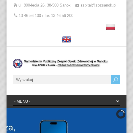
ul. 800-lecia 26, 38-500 Sanok
szpital@zozsanok.pl
13 46 56 100 / fax 13 46 56 200