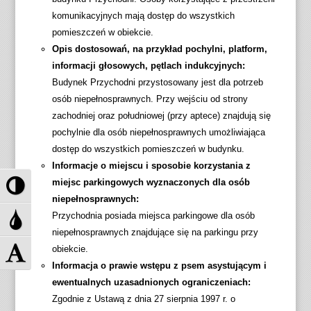
komunikacyjnych mają dostęp do wszystkich
pomieszczeń w obiekcie.
Opis dostosowań, na przykład pochylni, platform,
informacji głosowych, pętlach indukcyjnych:
Budynek Przychodni przystosowany jest dla potrzeb
osób niepełnosprawnych. Przy wejściu od strony
zachodniej oraz południowej (przy aptece) znajdują się
pochylnie dla osób niepełnosprawnych umożliwiająca
dostęp do wszystkich pomieszczeń w budynku.
Informacje o miejscu i sposobie korzystania z
P
miejsc parkingowych wyznaczonych dla osób
r
niepełnosprawnych:
z
P
Przychodnia posiada miejsca parkingowe dla osób
e
r
niepełnosprawnych znajdujące się na parkingu przy
ł
z
Z
obiekcie.
ą
e
m
Informacja o prawie wstępu z psem asystującym i
c
ł
i
ewentualnych uzasadnionych ograniczeniach:
z
ą
e
Zgodnie z Ustawą z dnia 27 sierpnia 1997 r. o